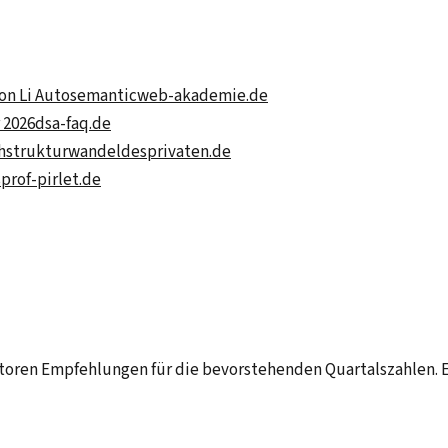
on Li Auto
semanticweb-akademie.de
 2026
dsa-faq.de
h
strukturwandeldesprivaten.de
s
prof-pirlet.de
storen Empfehlungen für die bevorstehenden Quartalszahlen. E