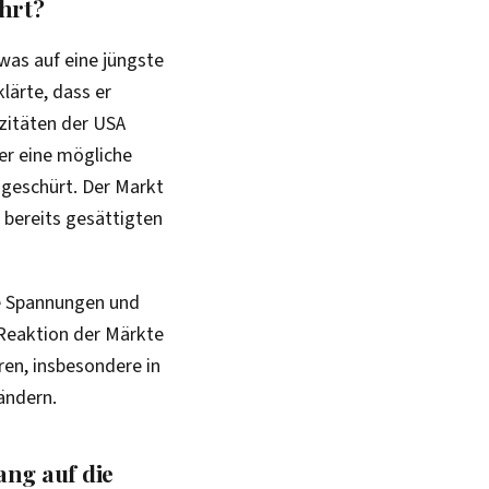
hrt?
 was auf eine jüngste
ärte, dass er
zitäten der USA
er eine mögliche
geschürt. Der Markt
 bereits gesättigten
he Spannungen und
Reaktion der Märkte
ren, insbesondere in
ändern.
ng auf die