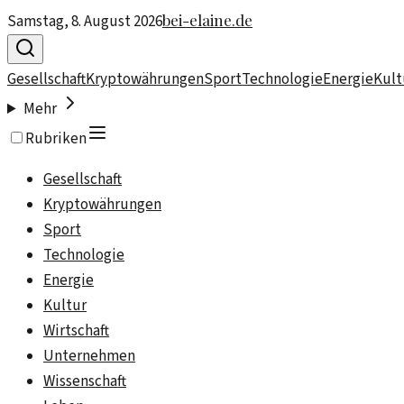
bei-elaine.de
Samstag, 8. August 2026
Gesellschaft
Kryptowährungen
Sport
Technologie
Energie
Kult
Mehr
Rubriken
Gesellschaft
Kryptowährungen
Sport
Technologie
Energie
Kultur
Wirtschaft
Unternehmen
Wissenschaft