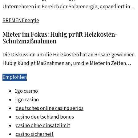
Unternehmen im Bereich der Solarenergie, expandiert in
Europa. In diesem Artikel werden die Wachstumschancen
BREMEN
Energie
und Marktdynamiken beleuchtet.
Mieter im Fokus: Hubig prüft Heizkosten-
Schutzmaßnahmen
Die Diskussion um die Heizkosten hat an Brisanz gewonnen.
Hubig kündigt Maßnahmen an, um die Mieter in Zeiten
steigender Energiekosten zu schützen.
Empfohlen
1go casino
·
1go casino
·
deutsches online casino seriös
·
casino deutschland bonus
·
casino ohne einsatzlimit
·
casino sicherheit