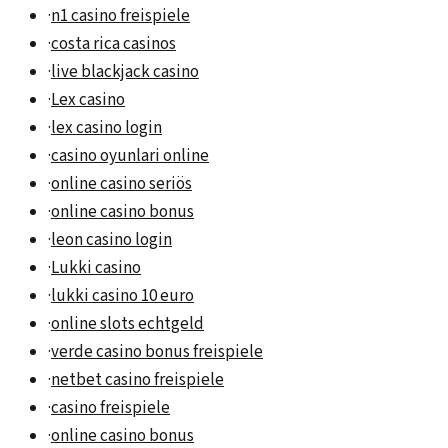
·
n1 casino freispiele
·
costa rica casinos
·
live blackjack casino
·
Lex casino
·
lex casino login
·
casino oyunlari online
·
online casino seriös
·
online casino bonus
·
leon casino login
·
Lukki casino
·
lukki casino 10 euro
·
online slots echtgeld
·
verde casino bonus freispiele
·
netbet casino freispiele
·
casino freispiele
·
online casino bonus