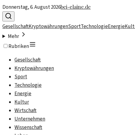
bei-elaine.de
Donnerstag, 6. August 2026
Gesellschaft
Kryptowährungen
Sport
Technologie
Energie
Kult
Mehr
Rubriken
Gesellschaft
Kryptowährungen
Sport
Technologie
Energie
Kultur
Wirtschaft
Unternehmen
Wissenschaft