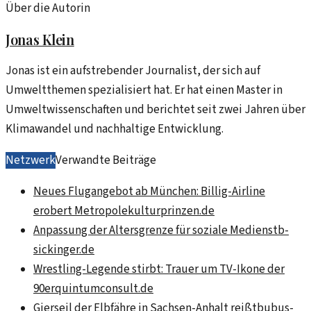
Über die Autorin
Jonas Klein
Jonas ist ein aufstrebender Journalist, der sich auf
Umweltthemen spezialisiert hat. Er hat einen Master in
Umweltwissenschaften und berichtet seit zwei Jahren über
Klimawandel und nachhaltige Entwicklung.
Netzwerk
Verwandte Beiträge
Neues Flugangebot ab München: Billig-Airline
erobert Metropole
kulturprinzen.de
Anpassung der Altersgrenze für soziale Medien
stb-
sickinger.de
Wrestling-Legende stirbt: Trauer um TV-Ikone der
90er
quintumconsult.de
Gierseil der Elbfähre in Sachsen-Anhalt reißt
bubus-