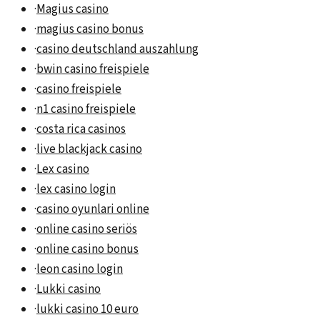
·
Magius casino
·
magius casino bonus
·
casino deutschland auszahlung
·
bwin casino freispiele
·
casino freispiele
·
n1 casino freispiele
·
costa rica casinos
·
live blackjack casino
·
Lex casino
·
lex casino login
·
casino oyunlari online
·
online casino seriös
·
online casino bonus
·
leon casino login
·
Lukki casino
·
lukki casino 10 euro