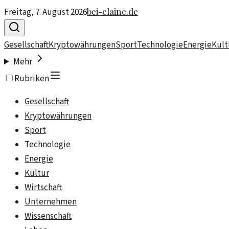
bei-elaine.de
Freitag, 7. August 2026
Gesellschaft
Kryptowährungen
Sport
Technologie
Energie
Kult
Mehr
Rubriken
Gesellschaft
Kryptowährungen
Sport
Technologie
Energie
Kultur
Wirtschaft
Unternehmen
Wissenschaft