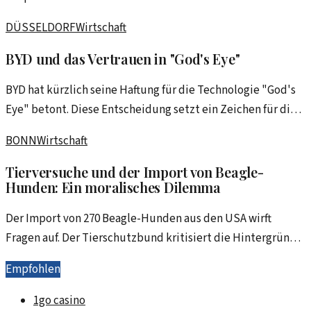
Tech-Rallye für Auftrieb sorgen. Was steckt dahinter?
DÜSSELDORF
Wirtschaft
BYD und das Vertrauen in "God's Eye"
BYD hat kürzlich seine Haftung für die Technologie "God's
Eye" betont. Diese Entscheidung setzt ein Zeichen für die
gesamte Branche und zeigt, wie wichtig Vertrauen in der
BONN
Wirtschaft
Wirtschaft ist.
Tierversuche und der Import von Beagle-
Hunden: Ein moralisches Dilemma
Der Import von 270 Beagle-Hunden aus den USA wirft
Fragen auf. Der Tierschutzbund kritisiert die Hintergründe
der Tierversuche und fordert ein Umdenken.
Empfohlen
1go casino