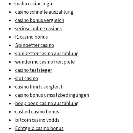
·
mafia casino login
·
casino schnelle auszahlung
·
casino bonus vergleich
·
seriöse online casinos
·
f1 casino bonus
·
Spinbetter casino
·
spinbetter casino auszahlung
·
wunderino casino freispiele
·
casino testsieger
·
slot casino
·
casino limits vergleich
·
casino bonus umsatzbedingungen
·
beep beep casino auszahlung
·
cashed casino bonus
·
bitcoin casino vodds
·
Echtgeld casino bonus