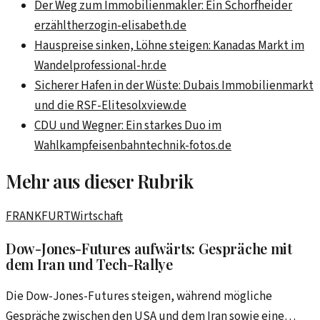
Der Weg zum Immobilienmakler: Ein Schorfheider
erzählt
herzogin-elisabeth.de
Hauspreise sinken, Löhne steigen: Kanadas Markt im
Wandel
professional-hr.de
Sicherer Hafen in der Wüste: Dubais Immobilienmarkt
und die RSF-Elite
solxview.de
CDU und Wegner: Ein starkes Duo im
Wahlkampf
eisenbahntechnik-fotos.de
Mehr aus dieser Rubrik
FRANKFURT
Wirtschaft
Dow-Jones-Futures aufwärts: Gespräche mit
dem Iran und Tech-Rallye
Die Dow-Jones-Futures steigen, während mögliche
Gespräche zwischen den USA und dem Iran sowie eine