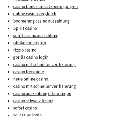
·
casino bonus umsatzbedingungen
·
online casino vergleich
·
boomerang casino auszahlung
·
Spirit casino
·
spirit casino auszahlung
·
plinko mit crypto
·
rizzio casino
·
gorilla casino login
·
casino mit schneller verifizierung
·
casino freispiele
·
neue online casino
·
casino mit schneller verifizierung
·
casino auszahlung erfahrungen
·
casino schweiz lizenz
·
sofort casino
·
sol casino login