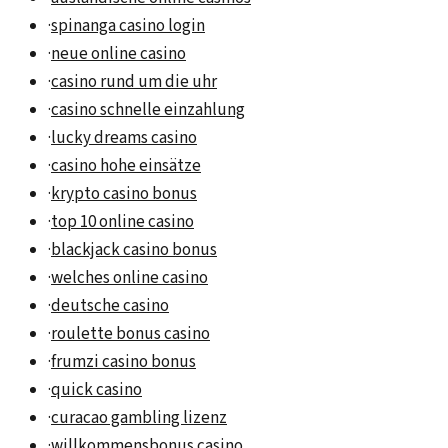
·
spinanga casino login
·
neue online casino
·
casino rund um die uhr
·
casino schnelle einzahlung
·
lucky dreams casino
·
casino hohe einsätze
·
krypto casino bonus
·
top 10 online casino
·
blackjack casino bonus
·
welches online casino
·
deutsche casino
·
roulette bonus casino
·
frumzi casino bonus
·
quick casino
·
curacao gambling lizenz
·
willkommensbonus casino