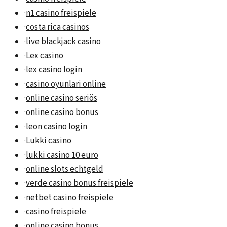
·
n1 casino freispiele
·
costa rica casinos
·
live blackjack casino
·
Lex casino
·
lex casino login
·
casino oyunlari online
·
online casino seriös
·
online casino bonus
·
leon casino login
·
Lukki casino
·
lukki casino 10 euro
·
online slots echtgeld
·
verde casino bonus freispiele
·
netbet casino freispiele
·
casino freispiele
·
online casino bonus