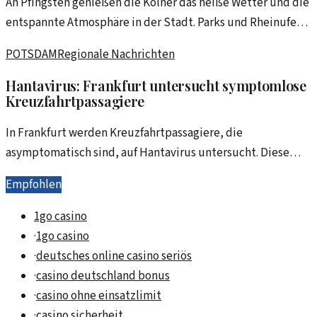
An Pfingsten genießen die Kölner das heiße Wetter und die
entspannte Atmosphäre in der Stadt. Parks und Rheinufer
füllen sich mit Lebensfreude und Aktivitäten.
POTSDAM
Regionale Nachrichten
Hantavirus: Frankfurt untersucht symptomlose
Kreuzfahrtpassagiere
In Frankfurt werden Kreuzfahrtpassagiere, die
asymptomatisch sind, auf Hantavirus untersucht. Diese
Maßnahme wirft Fragen zur Sicherheit und Prävention auf.
Empfohlen
1go casino
·
1go casino
·
deutsches online casino seriös
·
casino deutschland bonus
·
casino ohne einsatzlimit
·
casino sicherheit