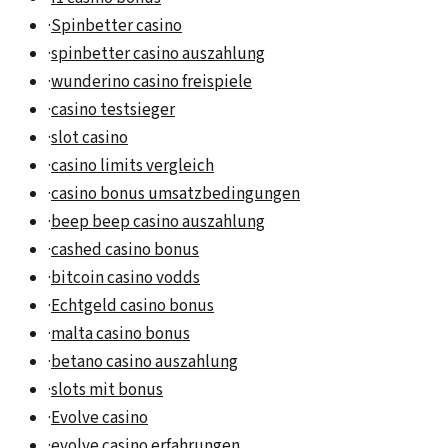
·
Spinbetter casino
·
spinbetter casino auszahlung
·
wunderino casino freispiele
·
casino testsieger
·
slot casino
·
casino limits vergleich
·
casino bonus umsatzbedingungen
·
beep beep casino auszahlung
·
cashed casino bonus
·
bitcoin casino vodds
·
Echtgeld casino bonus
·
malta casino bonus
·
betano casino auszahlung
·
slots mit bonus
·
Evolve casino
·
evolve casino erfahrungen