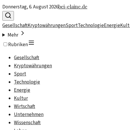
bei-elaine.de
Donnerstag, 6. August 2026
Gesellschaft
Kryptowährungen
Sport
Technologie
Energie
Kult
Mehr
Rubriken
Gesellschaft
Kryptowährungen
Sport
Technologie
Energie
Kultur
Wirtschaft
Unternehmen
Wissenschaft