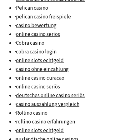
·
Pelican casino
·
pelican casino freispiele
·
casino bewertung
·
online casino seriös
·
Cobra casino
·
cobra casino login
·
online slots echtgeld
·
casino ohne einzahlung
·
online casino curacao
·
online casino seriös
·
deutsches online casino seriös
·
casino auszahlung vergleich
·
Rollino casino
·
rollino casino erfahrungen
·
online slots echtgeld
·
ausländische online casinos