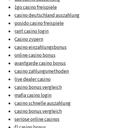
·
1go casino freispiele
·
casino deutschland auszahlung
·
posido casino freispiele
·
rant casino login
·
Casino zypern
·
casino einzahlungsbonus
·
online casino bonus
·
avantgarde casino bonus
·
casino zahlungsmethoden
·
live dealer casino
·
casino bonus vergleich
·
mafia casino login
·
casino schnelle auszahlung
·
casino bonus vergleich
·
seriöse online casinos
·
f1 casino bonus