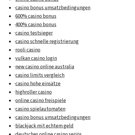
·
casino bonus umsatzbedingungen
·
600% casino bonus
·
400% casino bonus
·
casino testsieger
·
casino schnelle registrierung
·
rooli casino
·
vulkan casino login
·
new casino online australia
·
casino limits vergleich
·
casino hohe einsätze
·
highroller casino
·
online casino freispiele
·
casino spielautomaten
·
casino bonus umsatzbedingungen
·
blackjack mit echtem geld
·
deutsches online casino seriös